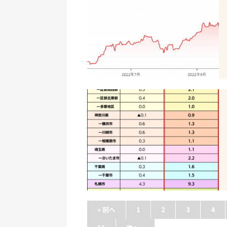
« 前へ
1
2
3
4