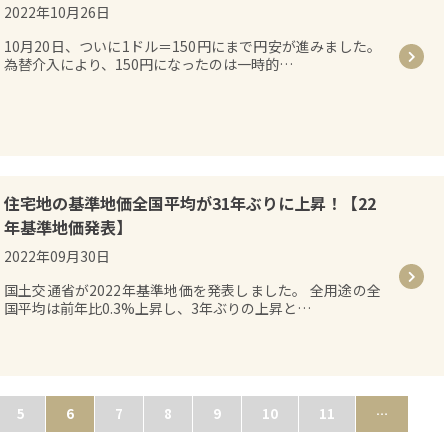
2022年10月26日
10月20日、ついに1ドル＝150円にまで円安が進みました。
為替介入により、150円になったのは一時的…
住宅地の基準地価全国平均が31年ぶりに上昇！【22
年基準地価発表】
2022年09月30日
国土交通省が2022年基準地価を発表しました。 全用途の全
国平均は前年比0.3%上昇し、3年ぶりの上昇と…
5
6
7
8
9
10
11
…