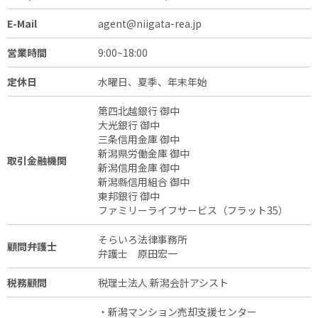
E-Mail
agent@niigata-rea.jp
営業時間
9:00~18:00
定休日
水曜日、夏季、年末年始
第四北越銀行 御中
大光銀行 御中
三条信用金庫 御中
新潟県労働金庫 御中
取引金融機関
新潟信用金庫 御中
新潟縣信用組合 御中
東邦銀行 御中
ファミリーライフサービス（フラット35）
そらいろ法律事務所
顧問弁護士
弁護士 原田宏一
税務顧問
税理士法人 新潟会計アシスト
・新潟マンション売却支援センター