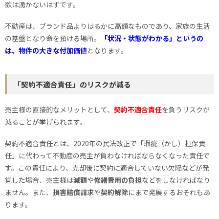
欲は湧かないはずです。
不動産は、ブランド品よりはるかに高額なものであり、家族の生活
の基盤となり命を預ける場所。
「状況・状態がわかる」というの
は、物件の大きな付加価値
となります。
「契約不適合責任」のリスクが減る
売主様の直接的なメリットとして、
契約不適合責任
を負うリスクが
減ることが挙げられます。
契約不適合責任とは、2020年の民法改正で「瑕疵（かし）担保責
任」に代わって不動産の売主が負わなければならなくなった責任で
す。この責任により、売却後に契約に適合していない欠陥などが発
覚した場合、売主様は
減額
や
修繕費用の負担
などをしなければなり
ません。また、
損害賠償請求
や
契約解除
にまで発展するおそれもあ
ります。