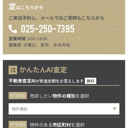
定
はこちらから
ご来店予約と、メールでのご質問もこちらから
025-250-7395
営業時間
9:00~18:00
定休日
水曜日、夏季、年末年始
かんたんAI査定
不動産査定AI
が即査定額をお答えします
無料
売却したい
物件の種別
を選択
物件のある
市区町村
を選択