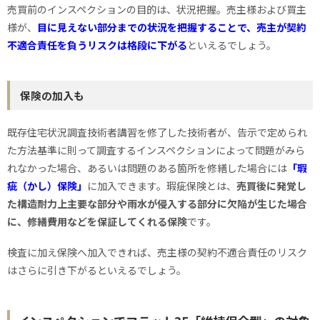
売買前のインスペクションの目的は、状況把握。売主様および買主
様が、
目に見えない部分までの状況を把握することで、売主が契約
不適合責任を負うリスクは格段に下がる
といえるでしょう。
保険の加入も
既存住宅状況調査技術者講習を修了した技術者が、告示で定められ
た方法基準に則って調査するインスペクションによって問題がみら
れなかった場合、あるいは問題のある箇所を修繕した場合には
「瑕
疵（かし）保険」
に加入できます。瑕疵保険とは、
売買後に発覚し
た構造耐力上主要な部分や雨水が侵入する部分に欠陥が生じた場合
に、修繕費用などを保証してくれる保険
です。
検査に加え保険へ加入できれば、売主様の契約不適合責任のリスク
はさらに引き下がるといえるでしょう。