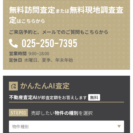
無料訪問査定
無料現地調査査
または
定
はこちらから
ご来店予約と、メールでのご質問もこちらから
025-250-7395
営業時間
9:00~18:00
定休日
水曜日、夏季、年末年始
かんたんAI査定
不動産査定AI
が即査定額をお答えします
無料
売却したい
物件の種別
を選択