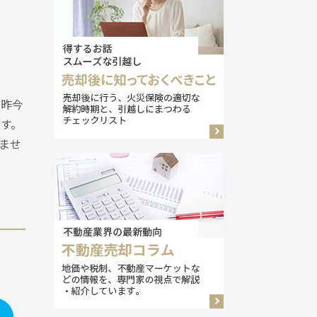
。昨今
す。
ませ