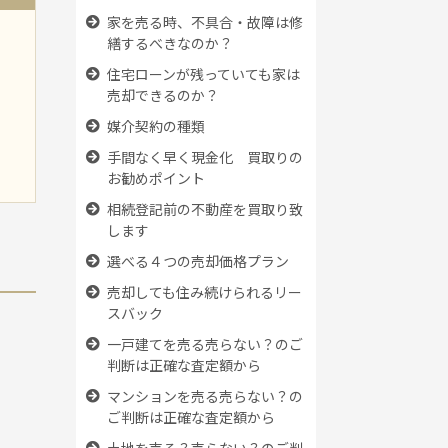
家を売る時、
不具合・故障は修
繕するべきなのか？
住宅ローンが残っていても
家は
売却できるのか？
媒介契約の種類
た
手間なく早く現金化 買取りの
お勧めポイント
相続登記前の不動産を買取り致
します
選べる４つの売却価格プラン
売却しても住み続けられるリー
スバック
一戸建てを売る売らない？のご
判断は正確な査定額から
マンションを売る売らない？の
ご判断は正確な査定額から
土地を売る？売らない？のご判